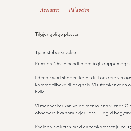
Avsluttet
A
Pålaveien
v
s
Tilgjengelige plasser
l
u
Tjenestebeskrivelse
t
t
Kunsten å hvile handler om å gi kroppen og si
e
I denne workshopen lærer du konkrete verktøy
t
komme tilbake til deg selv. Vi utforsker yog
hvile.
Vi mennesker kan velge mer ro enn vi aner. G
observere hva som skjer i oss — og vi begynner
Kvelden avsluttes med en ferskpresset juice. 