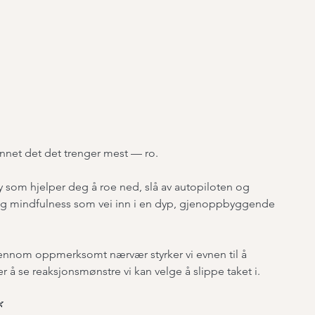
nnet det det trenger mest — ro.
 som hjelper deg å roe ned, slå av autopiloten og
a og mindfulness som vei inn i en dyp, gjenoppbyggende
jennom oppmerksomt nærvær styrker vi evnen til å
 å se reaksjonsmønstre vi kan velge å slippe taket i.
