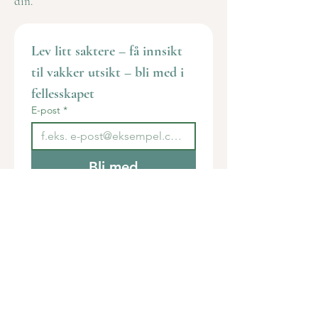
din.
Lev litt saktere – få innsikt 
til vakker utsikt – bli med i 
fellesskapet
E-post
*
Bli med
Jeg vil abonnere på e-
postlisten din.
Hjem
Om Vibekke
Arrangement