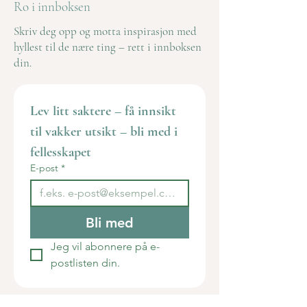
Ro i innboksen
Skriv deg opp og motta inspirasjon med
hyllest til de nære ting – rett i innboksen
din.
Lev litt saktere – få innsikt 
til vakker utsikt – bli med i 
fellesskapet
E-post
*
Bli med
Jeg vil abonnere på e-
postlisten din.