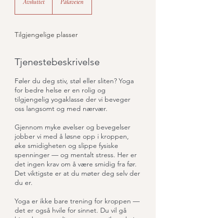
Avsluttet
A
Pålaveien
v
s
l
Tilgjengelige plasser
u
t
t
Tjenestebeskrivelse
e
t
Føler du deg stiv, støl eller sliten? Yoga
for bedre helse er en rolig og
tilgjengelig yogaklasse der vi beveger
oss langsomt og med nærvær.
Gjennom myke øvelser og bevegelser
jobber vi med å løsne opp i kroppen,
øke smidigheten og slippe fysiske
spenninger — og mentalt stress. Her er
det ingen krav om å være smidig fra før.
Det viktigste er at du møter deg selv der
du er.
Yoga er ikke bare trening for kroppen —
det er også hvile for sinnet. Du vil gå