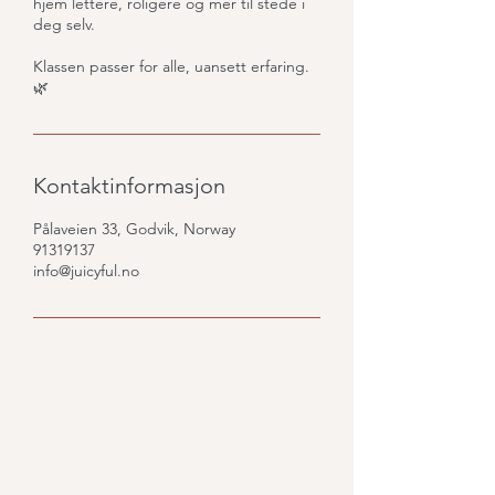
hjem lettere, roligere og mer til stede i
deg selv.
Klassen passer for alle, uansett erfaring.
🌿
Kontaktinformasjon
Pålaveien 33, Godvik, Norway
91319137
info@juicyful.no